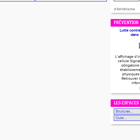
d'Athlétisme.
PRÉVENTION
Lutte contr
dans 
L’affichage d’i
cellule Signa
obligatoire
établisseme
physiques 
Retrouver l
info
LES ESPACES