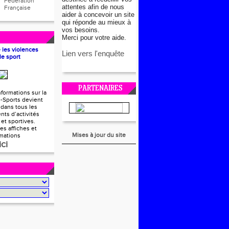
Fédération
attentes afin de nous
Française
aider à concevoir un site
qui réponde au mieux à
vos besoins.
Merci pour votre aide.
e les violences
Lien vers l'enquête
le sport
PARTENAIRES
nformations sur la
l-Sports devient
 dans tous les
nts d’activités
et sportives.
es affiches et
Mises à jour du site
rmations
ici