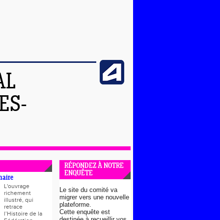
AL
ES-
RÉPONDEZ À NOTRE
ENQUÊTE
naire
L'ouvrage
Le site du comité va
richement
migrer vers une nouvelle
illustré, qui
plateforme.
retrace
Cette enquête est
l’Histoire de la
destinée à recueillir vos